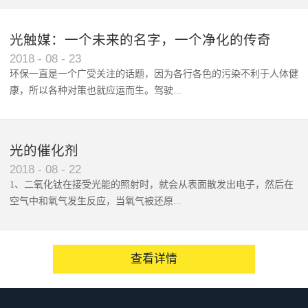
态：封口专用、抽气、充气机种
选定标准/日：电动1000袋以下包
光触媒：一个未来的名字，一个净化的传奇
装袋尺寸（最大） V-460系列：
2018
-
08
-
23
46cm以下 V-610系列：61cm以
环保一直是一个广受关注的话题，因为各行各色的污染不利于人体健
下最新型：B型V-460G/V-610G各
康，所以各种对策也就应运而生。驾驶...
系列单侧加热式PE/PP/NY/PVA :
0.3mm其它复合袋 : 0.3mmV-
460G/V-610G各系列上下加热式
着整天载你随行的爱车，你是...
PE/PP/NY/PVA : 0.3mm其它复
光的催化剂
合袋 : 0.3mmV-460G/V-610G系
2018
-
08
-
22
列的概要V-460G/V-610G系列封
1、二氧化钛在接受光能的照射时，就会从表面散发出电子，然后在
口机是一款台式、集封口/抽真空/
空气中和氧气发生反应，当氧气被还原...
充气于一体的封口包装设备。本
机标准采用304不锈钢材质的壳
体， 设计简洁明快，非常适用于
后，会产生超氧阴离子。&#...
查看详情
各类食品行业、半导体等行业。
可对包装物进行充气封口通过使
用本机的真空封口功能并配上脱