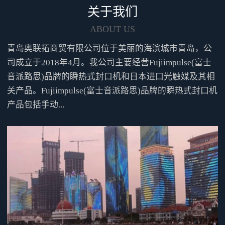
氧剂后，不但可以达到延长产品
关于我们
保质期的功能，还可以减少产品
的体积，从而降低企业的物流成
ABOUT US
本。通过使用本机的充气功能向
青岛奥联拓商贸有限公司位于美丽的海滨城市青岛，公
包装袋内冲入惰性气体后，可以
有效的起到防锈、防虫、防腐等
司成立于2018年4月。我公司主要经营Fujiimpulse(富士
功效。可根据实际需要选择真空
音派路思)品牌的瞬热式封口机和日本进口光触媒及其相
泵型号名称图像特征排气速度到
关产品。Fujiimpulse(富士音派路思)品牌的瞬热式封口机
达真空度标准型50RNS无油活塞
产品包括手动...
式39L/min-87.0kpa简易S型FDP-
10无油膜片式20L/min(10L/minX2
台)-58.6kpa高速H型DOP-80S无油
活塞式80L/min-96.0kpa采用电磁
铁式驱动方式本机采用我公司专
利产品的电磁铁作为动力驱动
源，可以降低客户的机器使用过
程的维护成本，无需外设高压空
气源以及气源周边的配套设备，
减少了客户的日常工作量。标准