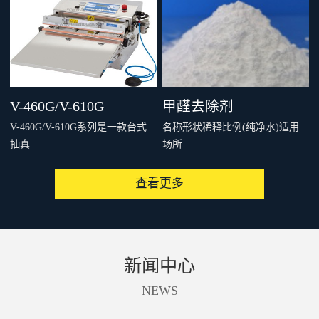
，例如甲醛、VOC等，并具有除
，例如甲醛、VOC等，并具有除
臭杀菌的效果。2.利用二氧化钛
臭杀菌的效果。2.利用二氧化钛
表面覆盖的磷灰石的可吸附其它
表面覆盖的磷灰石的可吸附其它
物质的特性，可以在不伤害基材
物质的特性，可以在不伤害基材
表面的前提下充分发挥光触媒的
表面的前提下充分发挥光触媒的
V-460G/V-610G
甲醛去除剂
特性。3.在夜间没有光线照射的
特性。3.在夜间没有光线照射的
V-460G/V-610G系列是一款台式
名称形状稀释比例(纯净水)适用
情况下也可以吸附室内的各种有
情况下也可以吸附室内的各种有
抽真...
场所...
害物质，并在有光线照射时对其
害物质，并在有光线照射时对其
进行分解，因此空气净化效率比
进行分解，因此空气净化效率比
查看更多
一般的光触媒产品有很大程度的
一般的光触媒产品有很大程度的
空充气一体机，可对包材进行最
使用量及方法ALT-HK白色粉末按
提高。4.附着力极强，一次施工
提高。4.附着力极强，一次施工
佳温度封口，并可同时进行抽真
1~2%比例稀释可用于室内、车
长期有效，性价比高。
长期有效，性价比高。
空、填充惰性气体。V-460GV-
内、家居等处的甲醛等有机化合
610G喷嘴冲程长度为10mm时的
物的去除。10-15/㎡喷涂或涂刷
新闻中心
相片喷嘴冲程长度为80mm时的相
ALT-CK白色粉末按1~2%比例稀
片主要特征:用途、特长：台式、
释ALT-FC478T液体按3-5倍稀释
NEWS
电动抽真空充气封口机操作方
法：电动、电磁铁式驱动包装形