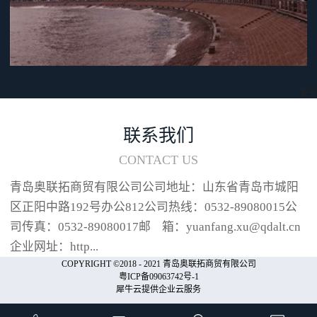
采用“i 型加热条”“i 型加热条”热
膨胀率低，采用此种加热条可以
降低加热条在使用过程中的折损
频率，提高加热条周边耗材的使
用寿命。喷嘴冲程可调本机在操
作过程中，可根据包装物的实际
更多
情况对喷嘴冲程长度进行设定，
设定范围可分为8各阶段，在
联系我们
10mm和80mm之间进行调节（以
CONTACT US
10mm为单位）。喷嘴收起时喷嘴
冲程...
青岛奥联拓商贸有限公司公司地址：山东省青岛市城阳
区正阳中路192号办公812公司热线：0532-89080015公
司传真：0532-89080017邮 箱：yuanfang.xu@qdalt.cn
企业网址：http...
COPYRIGHT ©2018 - 2021 青岛奥联拓商贸有限公司
粤ICP备09063742号-1
犀牛云提供企业云服务