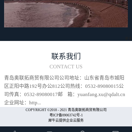
采用“i 型加热条”“i 型加热条”热
膨胀率低，采用此种加热条可以
降低加热条在使用过程中的折损
频率，提高加热条周边耗材的使
用寿命。喷嘴冲程可调本机在操
作过程中，可根据包装物的实际
更多
情况对喷嘴冲程长度进行设定，
设定范围可分为8各阶段，在
联系我们
10mm和80mm之间进行调节（以
CONTACT US
10mm为单位）。喷嘴收起时喷嘴
冲程...
青岛奥联拓商贸有限公司公司地址：山东省青岛市城阳
区正阳中路192号办公812公司热线：0532-89080015公
司传真：0532-89080017邮 箱：yuanfang.xu@qdalt.cn
企业网址：http...
COPYRIGHT ©2018 - 2021 青岛奥联拓商贸有限公司
粤ICP备09063742号-1
犀牛云提供企业云服务