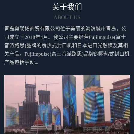
氧剂后，不但可以达到延长产品
关于我们
保质期的功能，还可以减少产品
的体积，从而降低企业的物流成
ABOUT US
本。通过使用本机的充气功能向
青岛奥联拓商贸有限公司位于美丽的海滨城市青岛，公
包装袋内冲入惰性气体后，可以
有效的起到防锈、防虫、防腐等
司成立于2018年4月。我公司主要经营Fujiimpulse(富士
功效。可根据实际需要选择真空
音派路思)品牌的瞬热式封口机和日本进口光触媒及其相
泵型号名称图像特征排气速度到
关产品。Fujiimpulse(富士音派路思)品牌的瞬热式封口机
达真空度标准型50RNS无油活塞
产品包括手动...
式39L/min-87.0kpa简易S型FDP-
10无油膜片式20L/min(10L/minX2
台)-58.6kpa高速H型DOP-80S无油
活塞式80L/min-96.0kpa采用电磁
铁式驱动方式本机采用我公司专
利产品的电磁铁作为动力驱动
源，可以降低客户的机器使用过
程的维护成本，无需外设高压空
气源以及气源周边的配套设备，
减少了客户的日常工作量。标准