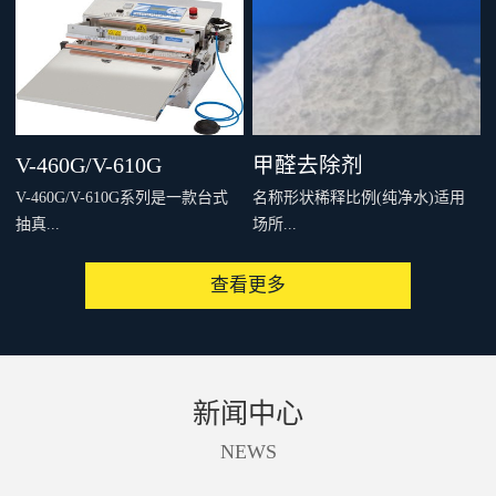
，例如甲醛、VOC等，并具有除
，例如甲醛、VOC等，并具有除
臭杀菌的效果。2.利用二氧化钛
臭杀菌的效果。2.利用二氧化钛
表面覆盖的磷灰石的可吸附其它
表面覆盖的磷灰石的可吸附其它
物质的特性，可以在不伤害基材
物质的特性，可以在不伤害基材
表面的前提下充分发挥光触媒的
表面的前提下充分发挥光触媒的
V-460G/V-610G
甲醛去除剂
特性。3.在夜间没有光线照射的
特性。3.在夜间没有光线照射的
V-460G/V-610G系列是一款台式
名称形状稀释比例(纯净水)适用
情况下也可以吸附室内的各种有
情况下也可以吸附室内的各种有
抽真...
场所...
害物质，并在有光线照射时对其
害物质，并在有光线照射时对其
进行分解，因此空气净化效率比
进行分解，因此空气净化效率比
查看更多
一般的光触媒产品有很大程度的
一般的光触媒产品有很大程度的
空充气一体机，可对包材进行最
使用量及方法ALT-HK白色粉末按
提高。4.附着力极强，一次施工
提高。4.附着力极强，一次施工
佳温度封口，并可同时进行抽真
1~2%比例稀释可用于室内、车
长期有效，性价比高。
长期有效，性价比高。
空、填充惰性气体。V-460GV-
内、家居等处的甲醛等有机化合
610G喷嘴冲程长度为10mm时的
物的去除。10-15/㎡喷涂或涂刷
新闻中心
相片喷嘴冲程长度为80mm时的相
ALT-CK白色粉末按1~2%比例稀
片主要特征:用途、特长：台式、
释ALT-FC478T液体按3-5倍稀释
NEWS
电动抽真空充气封口机操作方
法：电动、电磁铁式驱动包装形