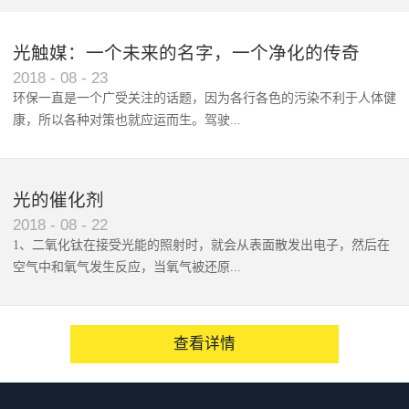
态：封口专用、抽气、充气机种
选定标准/日：电动1000袋以下包
光触媒：一个未来的名字，一个净化的传奇
装袋尺寸（最大） V-460系列：
2018
-
08
-
23
46cm以下 V-610系列：61cm以
环保一直是一个广受关注的话题，因为各行各色的污染不利于人体健
下最新型：B型V-460G/V-610G各
康，所以各种对策也就应运而生。驾驶...
系列单侧加热式PE/PP/NY/PVA :
0.3mm其它复合袋 : 0.3mmV-
460G/V-610G各系列上下加热式
着整天载你随行的爱车，你是...
PE/PP/NY/PVA : 0.3mm其它复
光的催化剂
合袋 : 0.3mmV-460G/V-610G系
2018
-
08
-
22
列的概要V-460G/V-610G系列封
1、二氧化钛在接受光能的照射时，就会从表面散发出电子，然后在
口机是一款台式、集封口/抽真空/
空气中和氧气发生反应，当氧气被还原...
充气于一体的封口包装设备。本
机标准采用304不锈钢材质的壳
体， 设计简洁明快，非常适用于
后，会产生超氧阴离子。&#...
查看详情
各类食品行业、半导体等行业。
可对包装物进行充气封口通过使
用本机的真空封口功能并配上脱