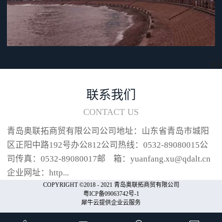
采用“i 型加热条”“i 型加热条”热
膨胀率低，采用此种加热条可以
降低加热条在使用过程中的折损
频率，提高加热条周边耗材的使
用寿命。喷嘴冲程可调本机在操
作过程中，可根据包装物的实际
更多
情况对喷嘴冲程长度进行设定，
设定范围可分为8各阶段，在
联系我们
10mm和80mm之间进行调节（以
CONTACT US
10mm为单位）。喷嘴收起时喷嘴
冲程...
青岛奥联拓商贸有限公司公司地址：山东省青岛市城阳
区正阳中路192号办公812公司热线：0532-89080015公
司传真：0532-89080017邮 箱：yuanfang.xu@qdalt.cn
企业网址：http...
COPYRIGHT ©2018 - 2021 青岛奥联拓商贸有限公司
粤ICP备09063742号-1
犀牛云提供企业云服务