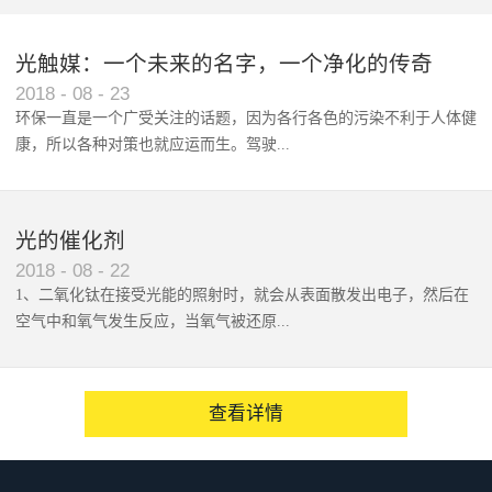
态：封口专用、抽气、充气机种
选定标准/日：电动1000袋以下包
光触媒：一个未来的名字，一个净化的传奇
装袋尺寸（最大） V-460系列：
2018
-
08
-
23
46cm以下 V-610系列：61cm以
环保一直是一个广受关注的话题，因为各行各色的污染不利于人体健
下最新型：B型V-460G/V-610G各
康，所以各种对策也就应运而生。驾驶...
系列单侧加热式PE/PP/NY/PVA :
0.3mm其它复合袋 : 0.3mmV-
460G/V-610G各系列上下加热式
着整天载你随行的爱车，你是...
PE/PP/NY/PVA : 0.3mm其它复
光的催化剂
合袋 : 0.3mmV-460G/V-610G系
2018
-
08
-
22
列的概要V-460G/V-610G系列封
1、二氧化钛在接受光能的照射时，就会从表面散发出电子，然后在
口机是一款台式、集封口/抽真空/
空气中和氧气发生反应，当氧气被还原...
充气于一体的封口包装设备。本
机标准采用304不锈钢材质的壳
体， 设计简洁明快，非常适用于
后，会产生超氧阴离子。&#...
查看详情
各类食品行业、半导体等行业。
可对包装物进行充气封口通过使
用本机的真空封口功能并配上脱