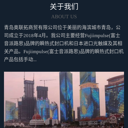
氧剂后，不但可以达到延长产品
关于我们
保质期的功能，还可以减少产品
的体积，从而降低企业的物流成
ABOUT US
本。通过使用本机的充气功能向
青岛奥联拓商贸有限公司位于美丽的海滨城市青岛，公
包装袋内冲入惰性气体后，可以
有效的起到防锈、防虫、防腐等
司成立于2018年4月。我公司主要经营Fujiimpulse(富士
功效。可根据实际需要选择真空
音派路思)品牌的瞬热式封口机和日本进口光触媒及其相
泵型号名称图像特征排气速度到
关产品。Fujiimpulse(富士音派路思)品牌的瞬热式封口机
达真空度标准型50RNS无油活塞
产品包括手动...
式39L/min-87.0kpa简易S型FDP-
10无油膜片式20L/min(10L/minX2
台)-58.6kpa高速H型DOP-80S无油
活塞式80L/min-96.0kpa采用电磁
铁式驱动方式本机采用我公司专
利产品的电磁铁作为动力驱动
源，可以降低客户的机器使用过
程的维护成本，无需外设高压空
气源以及气源周边的配套设备，
减少了客户的日常工作量。标准