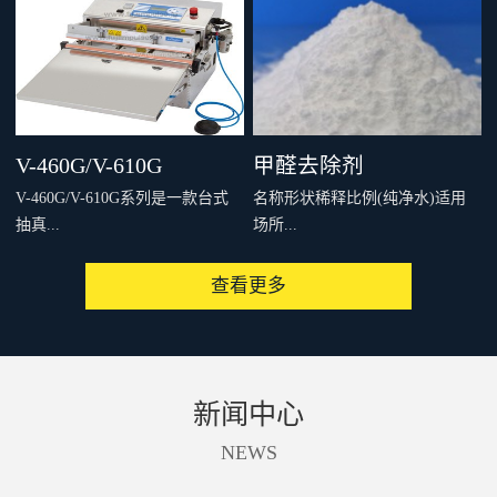
，例如甲醛、VOC等，并具有除
，例如甲醛、VOC等，并具有除
臭杀菌的效果。2.利用二氧化钛
臭杀菌的效果。2.利用二氧化钛
表面覆盖的磷灰石的可吸附其它
表面覆盖的磷灰石的可吸附其它
物质的特性，可以在不伤害基材
物质的特性，可以在不伤害基材
表面的前提下充分发挥光触媒的
表面的前提下充分发挥光触媒的
V-460G/V-610G
甲醛去除剂
特性。3.在夜间没有光线照射的
特性。3.在夜间没有光线照射的
V-460G/V-610G系列是一款台式
名称形状稀释比例(纯净水)适用
情况下也可以吸附室内的各种有
情况下也可以吸附室内的各种有
抽真...
场所...
害物质，并在有光线照射时对其
害物质，并在有光线照射时对其
进行分解，因此空气净化效率比
进行分解，因此空气净化效率比
查看更多
一般的光触媒产品有很大程度的
一般的光触媒产品有很大程度的
空充气一体机，可对包材进行最
使用量及方法ALT-HK白色粉末按
提高。4.附着力极强，一次施工
提高。4.附着力极强，一次施工
佳温度封口，并可同时进行抽真
1~2%比例稀释可用于室内、车
长期有效，性价比高。
长期有效，性价比高。
空、填充惰性气体。V-460GV-
内、家居等处的甲醛等有机化合
610G喷嘴冲程长度为10mm时的
物的去除。10-15/㎡喷涂或涂刷
新闻中心
相片喷嘴冲程长度为80mm时的相
ALT-CK白色粉末按1~2%比例稀
片主要特征:用途、特长：台式、
释ALT-FC478T液体按3-5倍稀释
NEWS
电动抽真空充气封口机操作方
法：电动、电磁铁式驱动包装形