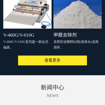
，例如甲醛、VOC等，并具有除
，例如甲醛、VOC等，并具有除
臭杀菌的效果。2.利用二氧化钛
臭杀菌的效果。2.利用二氧化钛
表面覆盖的磷灰石的可吸附其它
表面覆盖的磷灰石的可吸附其它
物质的特性，可以在不伤害基材
物质的特性，可以在不伤害基材
表面的前提下充分发挥光触媒的
表面的前提下充分发挥光触媒的
V-460G/V-610G
甲醛去除剂
特性。3.在夜间没有光线照射的
特性。3.在夜间没有光线照射的
V-460G/V-610G系列是一款台式
名称形状稀释比例(纯净水)适用
情况下也可以吸附室内的各种有
情况下也可以吸附室内的各种有
抽真...
场所...
害物质，并在有光线照射时对其
害物质，并在有光线照射时对其
进行分解，因此空气净化效率比
进行分解，因此空气净化效率比
查看更多
一般的光触媒产品有很大程度的
一般的光触媒产品有很大程度的
空充气一体机，可对包材进行最
使用量及方法ALT-HK白色粉末按
提高。4.附着力极强，一次施工
提高。4.附着力极强，一次施工
佳温度封口，并可同时进行抽真
1~2%比例稀释可用于室内、车
长期有效，性价比高。
长期有效，性价比高。
空、填充惰性气体。V-460GV-
内、家居等处的甲醛等有机化合
610G喷嘴冲程长度为10mm时的
物的去除。10-15/㎡喷涂或涂刷
新闻中心
相片喷嘴冲程长度为80mm时的相
ALT-CK白色粉末按1~2%比例稀
片主要特征:用途、特长：台式、
释ALT-FC478T液体按3-5倍稀释
NEWS
电动抽真空充气封口机操作方
法：电动、电磁铁式驱动包装形