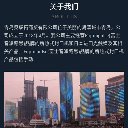
氧剂后，不但可以达到延长产品
关于我们
保质期的功能，还可以减少产品
的体积，从而降低企业的物流成
ABOUT US
本。通过使用本机的充气功能向
青岛奥联拓商贸有限公司位于美丽的海滨城市青岛，公
包装袋内冲入惰性气体后，可以
有效的起到防锈、防虫、防腐等
司成立于2018年4月。我公司主要经营Fujiimpulse(富士
功效。可根据实际需要选择真空
音派路思)品牌的瞬热式封口机和日本进口光触媒及其相
泵型号名称图像特征排气速度到
关产品。Fujiimpulse(富士音派路思)品牌的瞬热式封口机
达真空度标准型50RNS无油活塞
产品包括手动...
式39L/min-87.0kpa简易S型FDP-
10无油膜片式20L/min(10L/minX2
台)-58.6kpa高速H型DOP-80S无油
活塞式80L/min-96.0kpa采用电磁
铁式驱动方式本机采用我公司专
利产品的电磁铁作为动力驱动
源，可以降低客户的机器使用过
程的维护成本，无需外设高压空
气源以及气源周边的配套设备，
减少了客户的日常工作量。标准