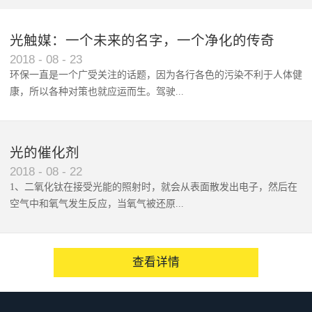
态：封口专用、抽气、充气机种
选定标准/日：电动1000袋以下包
光触媒：一个未来的名字，一个净化的传奇
装袋尺寸（最大） V-460系列：
2018
-
08
-
23
46cm以下 V-610系列：61cm以
环保一直是一个广受关注的话题，因为各行各色的污染不利于人体健
下最新型：B型V-460G/V-610G各
康，所以各种对策也就应运而生。驾驶...
系列单侧加热式PE/PP/NY/PVA :
0.3mm其它复合袋 : 0.3mmV-
460G/V-610G各系列上下加热式
着整天载你随行的爱车，你是...
PE/PP/NY/PVA : 0.3mm其它复
光的催化剂
合袋 : 0.3mmV-460G/V-610G系
2018
-
08
-
22
列的概要V-460G/V-610G系列封
1、二氧化钛在接受光能的照射时，就会从表面散发出电子，然后在
口机是一款台式、集封口/抽真空/
空气中和氧气发生反应，当氧气被还原...
充气于一体的封口包装设备。本
机标准采用304不锈钢材质的壳
体， 设计简洁明快，非常适用于
后，会产生超氧阴离子。&#...
查看详情
各类食品行业、半导体等行业。
可对包装物进行充气封口通过使
用本机的真空封口功能并配上脱