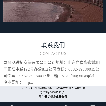
采用“i 型加热条”“i 型加热条”热
膨胀率低，采用此种加热条可以
降低加热条在使用过程中的折损
频率，提高加热条周边耗材的使
用寿命。喷嘴冲程可调本机在操
作过程中，可根据包装物的实际
更多
情况对喷嘴冲程长度进行设定，
设定范围可分为8各阶段，在
联系我们
10mm和80mm之间进行调节（以
CONTACT US
10mm为单位）。喷嘴收起时喷嘴
冲程...
青岛奥联拓商贸有限公司公司地址：山东省青岛市城阳
区正阳中路192号办公812公司热线：0532-89080015公
司传真：0532-89080017邮 箱：yuanfang.xu@qdalt.cn
企业网址：http...
COPYRIGHT ©2018 - 2021 青岛奥联拓商贸有限公司
粤ICP备09063742号-1
犀牛云提供企业云服务