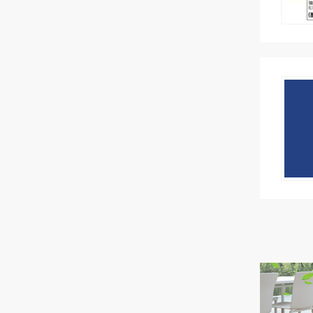
包装物进行充气封口通过使用
（热电偶）与加热条接触、来
0.3mmPVA : 0.3mm其他复合
控系统可设定理想的封口条件
本机的真空封口功能并配上脱
直接检测出加热条温度、从而
袋：: 0.4mm上下双侧加热式
加热...
氧剂后，不但可以达到延长产
对其进行温度控制。通过此系
PE : 0.6mmPP : 0.4mmNY :
品保质期的功能，还可以减少
统，可不受作业环境及长时间
0.4mmPVA : 0.4mm其它复合袋
产品的体积，从而降低企业的
操作导致机体温度上升的影
: 0.5mm■ FA系列的概要FA系
物流成本。通过使用本机的充
响，实现以最初设定封口条件
列封口机为台式电动型封口
气功能向包装袋内冲入惰性
进行封口作业的目的。可实现
机，封口压力大，封口精度
气...
理想的封口条件设定ONPUL
高。通过电脑控制器对加热时
温度可控系统可实现将加热温
间等封口条件进行设定后，内
度设定成包材的可熔温度，从
置电磁铁会根据所设定的封口
而达到提高封口强度的目的。
条件驱动设备进行封口，可大
另外，因为可以减少不必要的
大大降低因操作人员不同而带
加热及冷却，所以使用该机既
来的封口误差。■ 操作方法简
可以提高工作效率，又可以节
单易懂可通过电脑控制器来设
能并可以延长加热条、玻璃
定加热时间和冷却时间。封口
布、玻璃布胶带等消耗品的使
条件设定结束后，可选择自动
用寿命。操作方法简单易懂可
连续运行、...
按触控制...