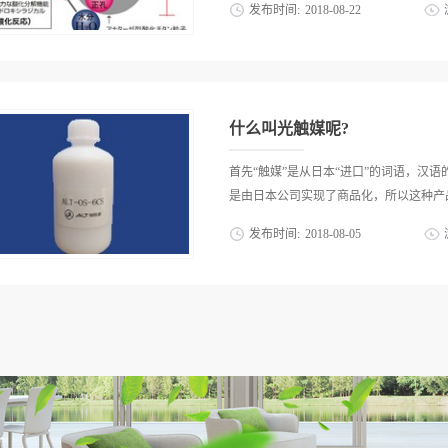
发布时间:
2018
-
08
-
22
品化，所以这种产品的名称也就顺理成章
意思的“光的催化剂”的含义，而是“可以
这种作用的物质在自然界中也并非是一种，
化镓(GaAs)、硫化镉(CdS)、钛酸锶(SrTi
什么叫光触媒呢?
三氧化钨(WO3)等等。这些物质在通常
射下，则会变成导体。在变成导体的过程
首先“触媒”是从日本“进口”的词语，汉语
动而产生的“电洞”。通常情况下，电子
是由日本公司实现了商品化，所以这种产品
因为这些性质，光触媒可以分解和其表面
发布时间:
2018
-
08
-
05
而其本身却并不发生变化，但前提是必须
物质是催化剂？催化剂顾名思义就是它的
顺理成章的和产品一起被引进到了中国。“
确不发生变化的物质。而光触媒所利用的
“可以通过吸收光的能量实现其作为催化
在摄氏几千度才能完成的化学反应，用过
非是一种，其中较为常用的则是半导体。例如磷
通过技术革新...
酸锶(SrTiO3)、氧化钛(TiO2)、氧化锌(
在通常情况下是不导电的绝缘体，而在具
体的过程中，其表面会同时出现非常活跃
下，电子具有很强的还原能力，电洞具有
解和其表面接触的各种有机物质，并将其