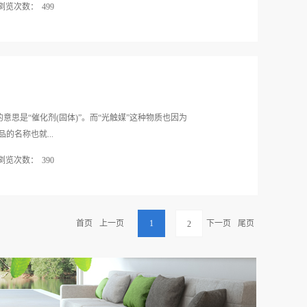
浏览次数：
499
的和产品一起被引进到了中国。“光触媒”并非是字面
通过吸收光的能量实现其作为催化剂作用的物质”。而有
其中较为常用的则是半导体。例如磷化镓(GaP)、砷
O3)、氧化钛(TiO2)、氧化锌(ZnO)、氧化铁(Fe2O3)、
情况下是不导电的绝缘体，而在具有一定能量的光的照
中，其表面会同时出现非常活跃的电子和因电子的移
的意思是“催化剂(固体)”。而“光触媒”这种物质也因为
具有很强的还原能力，电洞具有很强的氧化能力。正是
的名称也就...
接触的各种有机物质，并将其转换成水和二氧化碳，
浏览次数：
390
在“具有一定能量的光的照射下”来完成。2、什么样的
介入可以加快或推迟其它物质的反应速度、但其本身
光触媒”并非是字面意思的“光的催化剂”的含义，而是
是加快其它物质反应速度这一特性的，例如通常需要
剂作用的物质”。而有这种作用的物质在自然界中也并
使用光触媒在常温下就可以完成。目前的光触媒产品
化镓(GaP)、砷化镓(GaAs)、硫化镉(CdS)、钛
首页
上一页
1
下一页
尾页
2
ZnO)、氧化铁(Fe2O3)、三氧化钨(WO3)等等。这些物质
有一定能量的光的照射下，则会变成导体。在变成导
的电子和因电子的移动而产生的“电洞”。通常情况
很强的氧化能力。正是因为这些性质，光触媒可以分
转换成水和二氧化碳，而其本身却并不发生变化，但