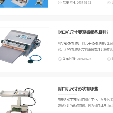
发布时间:
2019
-
02
-
12
的包装行业，为了稳固台式手动封口机的
需要一直都保持着积极向上的学习精神，
要求。只有全面了解封口机尺寸的相关介
意见，分析市场发展趋势，并以这些数据
搭配。那么各种不同封口机尺寸更适合哪
经过一系列的改进后，才能够更加符合用
时所对应的封口机尺寸宜采用能匹配瓶口外径
宽发展空间。总而言之，台式手动封口机在
径。据统计数据显示压盖封口机主要用于
封口机尺寸要遵循哪些原则？
波纹压制到瓶口颈部凸出的位置，从而使
全的压盖。2.奶茶封口机奶茶类封口机
现今电动封口机、台式手动封口机的普及
绝大多数的奶茶店都会采用口径95mm或者
识，了解封口机尺寸的重要性对于准确快速
大容量的高杯或者更高的杯子也都可以采
发布时间:
2019
-
01
-
23
封在杯子的中间位置。3.滚边封口机滚
比如黄桃罐头、红毛丹罐头等。故而它所
用。在不同的应用场所封口机尺寸都是不
寸。这类滚边封口机在封口时需要将筒形
准，那么封口机尺寸要遵循哪些原则呢？
扣住待封口的瓶口凸缘处不放。在为不同
场对纸塑立体袋、纸塑袋等进行现场加热
容量以及瓶口口径。在应用过程中一定不可
注意封口机尺寸。这类纸塑袋在封口后需
封口机尺寸形状有哪些
菌要求，故而一般必须遵循国际标准规范
院、学样、商务等场所的全面应用，对于
随着各式不同的封口机在工业、零售业以
封口机的尺寸时必须要根据所要封口的物
领域关注的焦点问题，因为封口机尺寸的重
要的封口机尺寸要对应一杯奶茶的弧度大