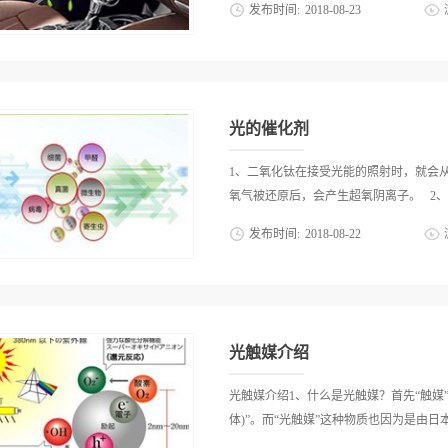
发布时间:
2018
-
08
-
23
醛清除剂拥有长期稳定的清除效果，只有
的应用之中不断的进行甲醛的消除，才能
污染列为一项对它的宠爱之举呢？据国外
用体验和效果。总而言之现今我国任何甲
很高，甲醛超标。光触媒实现爱车净呼吸
心基础，只有甲醛清除剂的安全性和功能
点心有余悸，却也无奈叹息？先别沮丧，
要对品质好的甲醛清除剂分析其本身的功能
空气，亦包括你的健康。与传统消毒方式
光的催化剂
气。光触媒，不但能持久的分解和去除汽
车厢内部异味;其次它能长效抗菌，分解
1、二氧化钛在接受光能的照射时，就会
防尘、防霉、清除车内空调异味，提高车
氧气被还原后，会产生超氧阴离子。 2、因
氧化钛，功能类似于植物光合作用中的叶
发布时间:
2018
-
08
-
22
及空穴电子，并产生极强氧化作用的氢氧
病毒的蛋白质，并可杀死空气中的细菌、
面负电的电子被激发散射后，会产生带正
的，且不会产生二次污染。当光线照射在
中的电子夺回，被夺走电子的水分子
气污染的问题
的动作，产生了超氧阴离子和氢氧基离子
化表面的细菌、甲醛、真菌、微生物、病
光触媒介绍
化碳，释放到空气中，直接分解造成恶臭
光触媒介绍1、什么是光触媒？首先“触媒”
体)”。而“光触媒”这种物质也因为是由日本