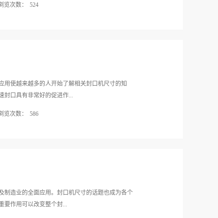
浏览次数：
524
市场地位，实现长久发展，台式手动封口机生产厂家
关注国际上包装技术的新动态，认真倾听用户的宝贵
绍后，才能从众多样式的封口机选择合适的尺寸进行
为依据制定出相应的改革方案，使台式手动封口机在
些类型的封口机呢？1.压盖封口机在应用压盖封口机
户的包装要求，从而获得更多用户的关注，进一步拓
29.5mm左右、瓶口内径18.5mm左右的压盖封口口
国内的塑料盒装、杯...
啤酒、汽水等饮料制品的封口。它需要将盖子周围的
瓶盖与瓶口能够相互勾连在一起，使瓶口能够得到完
所采用的封口机尺寸必须要满足封口严且密实的要求，
应用使越来越多的人开始了解相关封口机尺寸的知
口径90mm的纸膜塑料膜进行封口。若是碰到700毫升
封口具有非常好的促进作...
用这两种封口机尺寸，但是要求封口时必须将LOGO
浏览次数：
586
边封口机经常被用于加工制作广口瓶等罐头瓶的封口，
匹配的封口机尺寸需要根据广口瓶容量选择合适的尺
同的，比如医院纸塑立体袋的封口要满足国际相关标
金属盖套制在瓶口，然后利用滚轮滚边，并且需要紧
1.国际标准规范众所周知医用的封口机主要是用于现
的封口机匹配不同的封口机尺寸时，建议先查看瓶身
塑封，对于这种不规则形状的物体进行封口更要特别
忽视封口...
要能够满足高温蒸汽灭菌、过氧化氢等射线的杀菌灭
来对其进行封口。2.符合物品需求随着封口机在医
封口机尺寸的要求也逐步提高。不同类的物品在选择
及制造业的全面应用。封口机尺寸的话题也成为各个
品的形状、材质以及规格加以选择。比如奶茶店所需
要作用可以改变整个封...
小，同时需要注意在封口时要在奶茶周边留出一些位