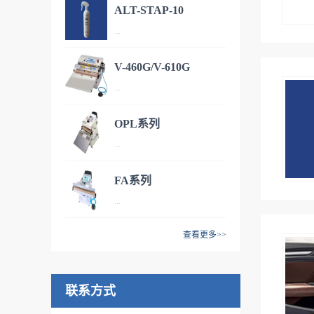
ALT-STAP-10
LOS-NT/NTW系列LOS-NT1、
...
NT2、NT3、NT4、NTW电
动、温度可控式抽真空充气型
V-460G/V-610G
长尺寸封口机通过温度控制程
1.本产品可分解室内的各种有
...
序，可完成对大型号包装袋的
害物质，例如甲醛、VOC等，
抽真空、填充气体及完美封口
并具有除臭杀菌的效果。2.利
OPL系列
NT系列可根据用途选用4种不
用二氧化钛表面覆盖的磷灰石
V-460G/V-610G系列是一款台
...
同的真空泵LOS-NT系列（真
的可吸附其它物质的特性，可
式抽真空充气一体机，可对包
空泵抽气） LOS-NTW系列
以在不伤害基材表面的前提下
材进行最佳温度封口，并可同
FA系列
（喷射式抽气）将袋内的空气
充分发挥光触媒的特性。3.在
时进行抽真空、填充惰性气
OPL系列用最理想加热温度实
...
抽出以减少包装物容积；与脱
夜间没有光线照射的情况下也
体。V-460GV-610G喷嘴冲程
现高精度封口。产品种
氧材料并用以达到长期保存效
可以吸附室内的各种有害物
长度为10mm时的相片喷嘴冲
类 OPL-200 OPL-300 OPL-450
查看更多>>
果时，请选用"抽气封口" 防止
质，并在有光线照射时对其进
程长度为80mm时的相片主要
OPL-600主要特征用途、特
电动封口机 FA系列超强压力
产品氧化而填充惰性气体、或
行分解，因此空气净化效率比
特征:用途、特长：台式、电动
长：加热温度可控式电动封口
自动封口FA-200 FA-300FA-
要通过填充二氧化氮来达到静
一般的光触媒产品有很大程度
抽真空充气封口机操作方法：
机操作方法：电动包装形态：
联系方式
600-10 FA-600-5 FA-450FA-
菌、防虫、防腐、防霉的目的
的提高。4.附着力极强，一次
电动、电磁铁式驱动包装形
封口专用机种选定标准/日：电
300+FEPFA-300+FEP-UP主要
时请选用"充气封口" LOS-
施工长期有效，性价比高。