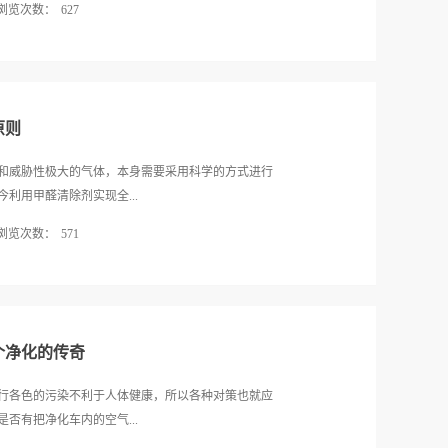
浏览次数：
627
料的使用据大量的统计数据表明，封口机所应用的范围
所采用的封口机尺寸和方式都是不同的。有些物品的
足国际的作业规范外，它还有一些较为常规的形状方
周围则是采用辅助材料封口的形式。比如胶带封口、
有以下几种：1.圆形尺寸封口机尺寸表现为圆形形
需要对应这些辅助材料的使用，才能更好地完成封口
在奶茶营业店中用台式手动封口机封塑奶茶、早餐店
有明显的变化，特别是封口机尺寸更是...
表明每年有大量的封口机被订购用于零售服务业，而
原则
的圆形。对于容量不同大小的圆形尺寸可根据封口口
寸除了较为圆形形态封口机尺寸外，另外一种较为常见
和威胁性极大的气体，本身需要采用科学的方式进行
的统计结果显示，不规则型被大批量用于真空包装袋
利用甲醛清除剂实现全...
蒜制品、山野菜等需要保鲜的不规则蔬菜或者肉制食
浏览次数：
571
用全自动真空抽口机是更为可靠的选择。2.方形尺寸
用的一种形式。比如某些使用塑料盒包装的食物需要
了解这种甲醛清除几个方面的特点才能为自己选择放
宽、高选择合适的方形尺寸进行封口。这种方式既可
衍生物的原则在长期的清除和安全防护之中只有确保
口机。据统计数据显示封口机在灌装食品、新鲜食品
的对空气之中的甲醛进行清除稀释分解，而客户想要
尺寸的选择也成为这些加工制造业者在...
特性，更需要对这种产品的缓释能力和安全功效进行
个净化的传奇
且避免其他衍生物的产生才能够真正发挥这种甲醛清
除的基本原则众所周知由于甲醛在我国许多板材和装
行各色的污染不利于人体健康，所以各种对策也就应
用之中不断的以气体形式排放并且长期缓释。因此客
否有把净化车内的空气...
这种产品本身的功能持续性进。确保客户所选择的甲