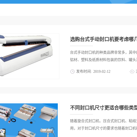
选购台式手动封口机要考虑哪
台式手动封口机的种类品牌非常多，其中
铝材、塑料及纸质材料包装的饮料、罐头灌
发布时间:
2019
-
02
-
12
配套产品的设计、制造。全面采用CAD、CA
管理体系认证，下面就详细的介绍一下台
今的客户体验已经成了众多行业都必须要
手动封口机不变的宗旨，无论是科技创新
不同封口机尺寸更适合哪些类
发挥，为各界用户提供优质的服务。台式
借着扎实的能力，良好的质量，稳定的性
随着旋合式封口机、压合式封口机、粘结
拓宽，但这些只能代表台式手动封口机的
用，对于封口机尺寸的要求也随着封口机样
在长久的未来台式手动封口机能够依然保