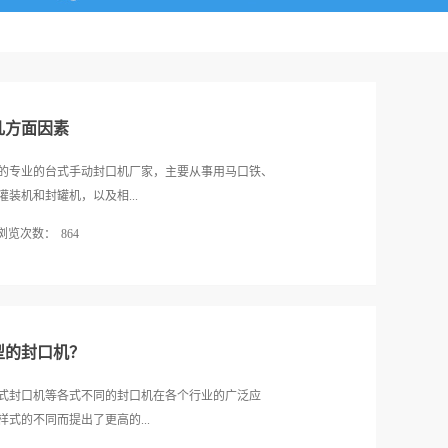
几方面因素
的专业的台式手动封口机厂家，主要从事用马口铁、
装机和封罐机，以及相...
浏览次数：
864
M进行产品的设计，通过了ISO9001-2000国际质量
式手动封口机选购要考虑几方面因素？1、客户体验如
考虑的一个因素。对于封口机行业而言，服务是台式
，还是系统改进，都是为了让自身的功能得到充分的
型的封口机？
手动封口机在经过无数的考验与改进后，虽然已经凭
能，赢得了部分用户的认可，发展市场也得到一定的
式封口机等各式不同的封口机在各个行业的广泛应
整体实力比较趋向于当前用户的包装要求，并不表示
式的不同而提出了更高的...
持当前的发展状态。2、市场发展趋势在面对快速发展