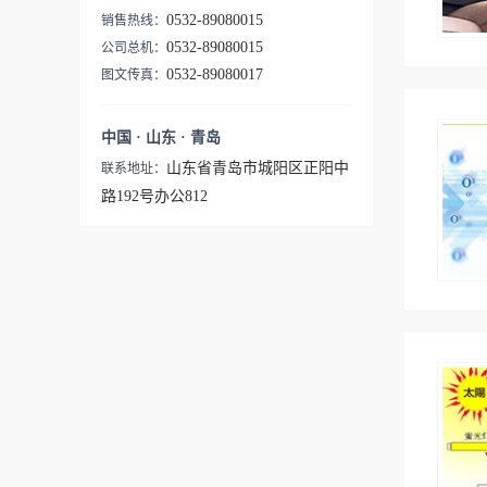
态：封口专用、抽气、充气机
动＝3000袋以上包装袋尺寸
特征：FA系列是一款具有超强
NT/NTW系列，是集"抽气封
0532-89080015
销售热线：
种选定标准/日：电动1000袋以
（最大）：20、30、45、60cm
压力、可以进行高精度封口的
口"和"充气封口"功能与一身的
0532-89080015
公司总机：
下包装袋尺寸（最大） V-
最新型号：J型适用包装材料
台式电动封口机。因为该机可
长尺寸封口机。主要特征
0532-89080017
图文传真：
460系列：46cm以下 V-610系
（2层以上合计）：PE :
以通过定时器对封口条件进行
（LOS系列产品通用特征）用
列：61cm以下最新型：B型V-
0.4mmPP : 0.3mmNY :
设定、并按照设定条件通过电
途、特长：大袋用抽气（充
中国 · 山东 · 青岛
460G/V-610G各系列单侧加热
0.3mmPVA : 0.3mm其它复合袋
力驱动进行封口，所以可以大
气）封口机操作方法：电动、
式PE/PP/NY/PVA : 0.3mm其
山东省青岛市城阳区正阳中
联系地址：
: 0.4mmOPL系列的概要该系列
幅缓解因操作人员改变而导致
汽缸式驱动包装形态：封口专
它复合袋 : 0.3mmV-460G/V-
路192号办公812
标准搭载由我公司自主研发的
的封口效果及精度的不安定。
用、抽气、充气选定机种标准/
610G各系列上下加热式
热封口系统ONPUL（＝加热
另外，该系列将封口长度扩展
日：电动、汽缸式驱动＝1000
PE/PP/NY/PVA : 0.3mm其它
温度可控功能），可实现高精
到4种，可以满足各类用户的
袋以下包装袋尺寸：60cm、
复合袋 : 0.3mmV-460G/V-
度的封口作业。另外，该系列
多种需求。用途、特长：电动
80cm、1m、1.2m适用包装材
610G系列的概要V-460G/V-
将封口长度扩展到4种，可以
封口机操作方法：电动包装形
料（2层以上合计）：单侧加
610G系列封口机是一款台式、
满足各类用户的多种需求。通
态：封口专用机种选定标准/
热式PE : 0.4mmPP : 0.3mmNY :
集封口/抽真空/充气于一体的
过高感度温度传感器进行温度
日：电动＝3000袋以上包装袋
0.3mmPVA : 0.3mm其它复合袋
封口包装设备。本机标准采用
管理该系列标准搭载由我公司
尺寸（最大）：20、30、45、
: 0.4mm上下双侧加热式：PE :
304不锈钢材质的壳体， 设计
自主研发的热封口系统
60cm适用包装材料（2层以上
0.6mmPP : 0.4mmNY :
简洁明快，非常适用于各类食
ONPUL（＝加热温度可控功
合计）：单侧加热式PE :
0.4mmPVA : 0.4mm其它复合袋
品行业、半导体等行业。可对
能）。通过薄片型温度传感器
0.4mmPP : 0.3mmNY :
: 0.5mm■ 标准配置加热温度可