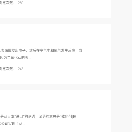
浏览次数：
260
确保这种甲醛清除剂拥有更好的清洁能力并且在长期
够真正发挥这种甲醛清除剂的功效展现出更可靠的利
一项测试研究发现，新车出厂后，车内有害气体浓度
醛清除剂的选择更需要了解环境和相应的功效则是核
在多方质疑传统消毒方式时，驾车出行的你是不是有
性兼具才能够真正的发挥清除的价值，因此客户也需
光触媒产品的存在，绝对能拯救你的一切，包括车内
和其应用的环境等具体因素和问题，对其未...
相比，专家普遍意见最有效的是采用光触媒来净化空
车内部装饰材料中残余的甲醛、苯等毒害物质，清除
车内空气中病毒、细菌，防止车内空气传染疾病；还有
从表面散发出电子，然后在空气中和氧气发生反应，当
内空气质量的作用。据了解，光触媒的主要成分为二
为二氧化钛的表...
绿素。在太阳或室内荧光灯的照射下，产生游离电子
浏览次数：
243
自由基。这些氢氧自由基能破坏细菌的细胞膜和固化
病毒、真菌及植物花粉等，达到净化室内空气的目
电的电荷。这时带正电的电荷又会将空气中的水分子
涂膜表面时，光触媒便可进行光合作用，解决车内空
，被解离成氢氧基离子子。 3、由于电子游离
两种具有强力氧化分解力的物质，因此可将接触光催
毒、寄生虫等有机化合物分解为单纯无害的水和二氧
脏污的污染源。
是从日本“进口”的词语，汉语的意思是“催化剂(固
公司实现了商...