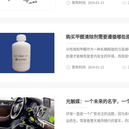
发布时间:
2019
-
01
-
23
置，方便顾客撕开封口。3.配合其它材
非常广泛，奶茶、锅盖以及玻璃瓶等物品
口机的封口方式。封口机尺寸除了需要满
周围是采用直接封口的形式，有些物品的
便人们进行选择购买。其常见的形状主要
订合封口等，故而在选择封口机尺寸时也
态，这类形态在零售业中较为常见。比如
过程。近几年封口机所用的材料以及尺寸都
用来封塑粥或者豆浆等。据大量统计数据
购买甲醛清除剂需要遵循哪些
用来封塑的封口机尺寸绝大多数是小尺寸
径与高度进行单独的定制。2.不规则尺
众所周知甲醛作为一种长期释放的污染源
的封口机形态为不规则型。据网络大数据
处理才能够恢复室内安全的环境。而现如今
的封口，比如超市所销售的冷冻腊肉、大
发布时间:
2019
-
01
-
23
品。想要将这些食品进行有效地保鲜，利
方形尺寸在封口机尺寸中也是属于普遍使
面的清洁和甲醛的消除也日趋常见，只有
塑封时，厂家需要根据塑料盒包装的长、
心的产品类型。第一点，遵循安全有效无
用于小型的手动封口机，也可用于自动封
这种材料拥有更好的处置能力，并且及时
等加工制造业有着不可或缺的作用。封口机
了解甲醛清除剂哪家口碑好及相应的产品
光触媒：一个未来的名字，一
了解，确保其本身能够不断的进行清洁并
除剂的作用和价值。第二点，遵循长期消
环保一直是一个广受关注的话题，因为各
饰品之中长期释放，而且能够在长期的使
运而生。驾驶着整天载你随行的爱车，你是
户在挑选品质好的甲醛清除剂更需要分辨