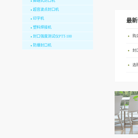
脚踏式封口机
特长：
超音波点封口机
式驱动
印字机
最新
日：电
塑料焊接机
尺寸：8
购
封口强度测试仪PTT-100
型适用
防爆封口机
封
加热式
0.3mm
选
上下双侧
NY :
0.5m
式、可对
长尺寸
材厚度
间进行
固美观